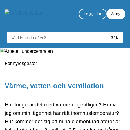
å till sidomeny
Gå till innehåll
Logga in
Meny
VAD LETAR DU EFTER?
Sök
Du är här:
För hyresgäster
Skriv ut
Värme, vatten och ventilation
Hur fungerar det med värmen egentligen? Hur vet
jag om min lägenhet har rätt inomhustemperatur?
Hur kommer det sig att mina element/radiatorer är
kalla trots att det är kallt ute? Denna typ av frågor