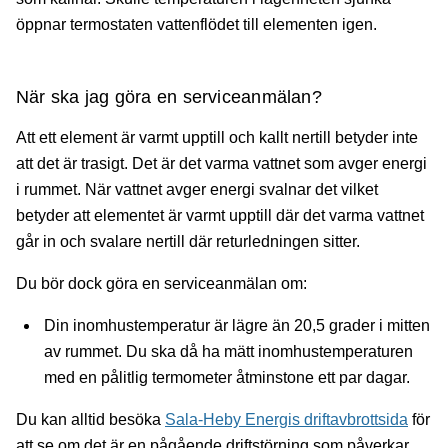
öppnar termostaten vattenflödet till elementen igen.
När ska jag göra en serviceanmälan?
Att ett element är varmt upptill och kallt nertill betyder inte
att det är trasigt. Det är det varma vattnet som avger energi
i rummet. När vattnet avger energi svalnar det vilket
betyder att elementet är varmt upptill där det varma vattnet
går in och svalare nertill där returledningen sitter.
Du bör dock göra en serviceanmälan om:
Din inomhustemperatur är lägre än 20,5 grader i mitten
av rummet. Du ska då ha mätt inomhustemperaturen
med en pålitlig termometer åtminstone ett par dagar.
Du kan alltid besöka
Sala-Heby Energis driftavbrottsida
för
att se om det är en pågående driftstörning som påverkar