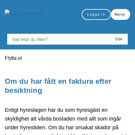
å till sidomeny
Gå till innehåll
Logga in
Meny
VAD LETAR DU EFTER?
Sök
Du är här:
Flytta ut
Skriv ut
Om du har fått en faktura efter
besiktning
Enligt hyreslagen har du som hyresgäst en
skyldighet att vårda bostaden med allt som ingår
under hyrestiden. Om du har orsakat skador på