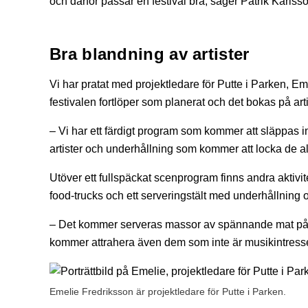
och därför passar en festival bra, säger Patrik Karl
Bra blandning av artister
Vi har pratat med projektledare för Putte i Parken, Em
festivalen fortlöper som planerat och det bokas på arti
– Vi har ett färdigt program som kommer att släppas in
artister och underhållning som kommer att locka de all
Utöver ett fullspäckat scenprogram finns andra aktivitet
food-trucks och ett serveringstält med underhållning
– Det kommer serveras massor av spännande mat på om
kommer attrahera även dem som inte är musikintress
Emelie Fredriksson är projektledare för Putte i Parken.