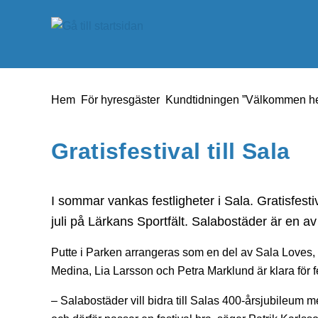
å till sidomeny
Gå till innehåll
Du är här:
Hem
För hyresgäster
Kundtidningen ”Välkommen h
Gratisfestival till Sala
I sommar vankas festligheter i Sala. Gratisfest
juli på Lärkans Sportfält. Salabostäder är en av 
Putte i Parken arrangeras som en del av Sala Loves, 4
Medina, Lia Larsson och Petra Marklund är klara för f
– Salabostäder vill bidra till Salas 400-årsjubileum