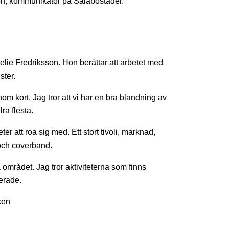
sson, kommunikatör på Salabostäder.
elie Fredriksson. Hon berättar att arbetet med
ster.
om kort. Jag tror att vi har en bra blandning av
ra flesta.
er att roa sig med. Ett stort tivoli, marknad,
 och coverband.
rådet. Jag tror aktiviteterna som finns
erade.