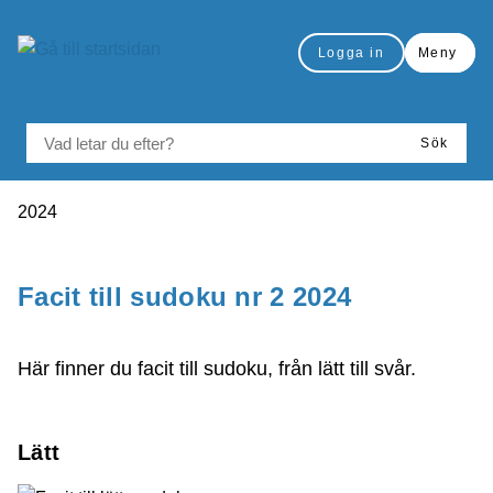
å till sidomeny
Gå till innehåll
Logga in
Meny
VAD LETAR DU EFTER?
Sök
Du är här:
2024
Skriv ut
Facit till sudoku nr 2 2024
Här finner du facit till sudoku, från lätt till svår.
Lätt