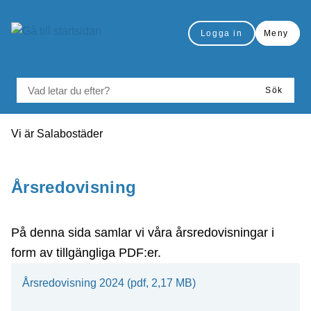
å till sidomeny
Gå till innehåll
Logga in
Meny
VAD LETAR DU EFTER?
Sök
Du är här:
Vi är Salabostäder
Skriv ut
Årsredovisning
På denna sida samlar vi våra årsredovisningar i
form av tillgängliga PDF:er.
Årsredovisning 2024 (pdf, 2,17 MB)