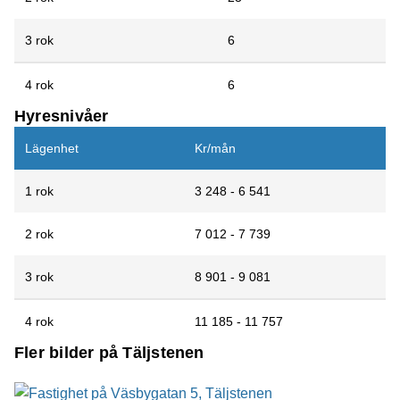
3 rok
6
4 rok
6
Hyresnivåer
Lägenhet
Kr/mån
1 rok
3 248 - 6 541
2 rok
7 012 - 7 739
3 rok
8 901 - 9 081
4 rok
11 185 - 11 757
Fler bilder på Täljstenen