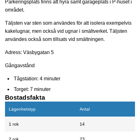
Parkeringsplats finns att hyra samt garageplats i P-huset i
området.
Täljsten var sten som användes för att isolera exempelvis
kakelugnar, men också vid ugnar i smältverket. Täljsten
användes också som tillsats vid smältningen.
Adress:
Väsbygatan 5
Gångavstånd
Tågstation: 4 minuter
Torget: 7 minuter
Bostadsfakta
Lägenhetstyp
Antal
1 rok
14
2 rok
23