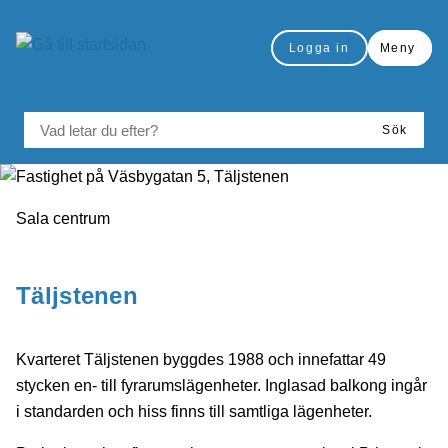
å till sidomeny
Gå till innehåll
Logga in
Meny
VAD LETAR DU EFTER?
Sök
Du är här:
Sala centrum
Skriv ut
Täljstenen
Kvarteret Täljstenen byggdes 1988 och innefattar 49
stycken en- till fyrarumslägenheter. Inglasad balkong ingår
i standarden och hiss finns till samtliga lägenheter.