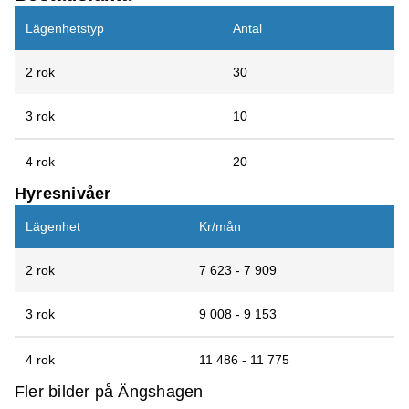
Lägenhetstyp
Antal
2 rok
30
3 rok
10
4 rok
20
Hyresnivåer
Lägenhet
Kr/mån
2 rok
7 623 - 7 909
3 rok
9 008 - 9 153
4 rok
11 486 - 11 775
Fler bilder på Ängshagen