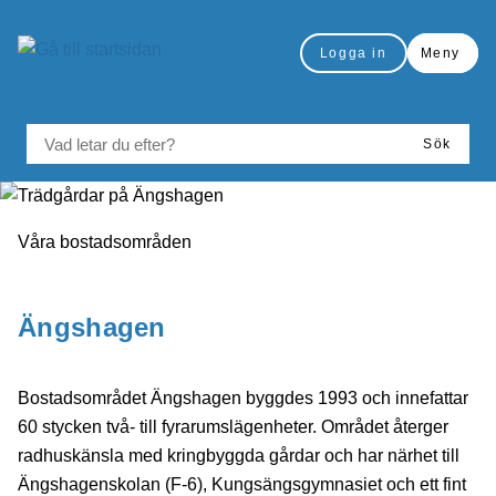
å till sidomeny
Gå till innehåll
Logga in
Meny
VAD LETAR DU EFTER?
Sök
Du är här:
Våra bostadsområden
Skriv ut
Ängshagen
Bostadsområdet Ängshagen byggdes 1993 och innefattar
60 stycken två- till fyrarumslägenheter. Området återger
radhuskänsla med kringbyggda gårdar och har närhet till
Ängshagenskolan (F-6), Kungsängsgymnasiet och ett fint