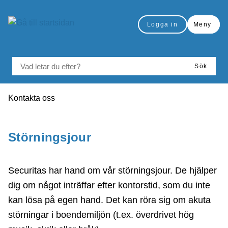
å till sidomeny
Gå till innehåll
Logga in
Meny
VAD LETAR DU EFTER?
Sök
Du är här:
Kontakta oss
Skriv ut
Störningsjour
Securitas har hand om vår störningsjour. De hjälper
dig om något inträffar efter kontorstid, som du inte
kan lösa på egen hand. Det kan röra sig om akuta
störningar i boendemiljön (t.ex. överdrivet hög