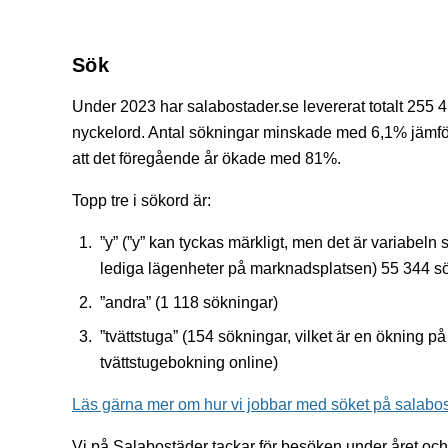
Sök
Under 2023 har salabostader.se levererat totalt 255 
nyckelord. Antal sökningar minskade med 6,1% jämfö
att det föregående år ökade med 81%.
Topp tre i sökord är:
”y” (”y” kan tyckas märkligt, men det är variabel
lediga lägenheter på marknadsplatsen) 55 344 sö
”andra” (1 118 sökningar)
”tvättstuga” (154 sökningar, vilket är en ökning 
tvättstugebokning online)
Läs gärna mer om hur vi jobbar med söket på salabo
Vi på Salabostäder tackar för besöken under året och