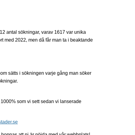
412 antal sökningar, varav 1617 var unika
rt med 2022, men då får man ta i beaktande
n som sätts i sökningen varje gång man söker
kningar.
på 1000% som vi sett sedan vi lanserade
stader.se
 hoppas att ni är nöjda med vår webbplats!