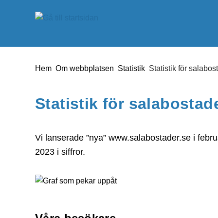
Gå till innehåll
Du är här:
Hem
Om webbplatsen
Statistik
Statistik för salabo
Statistik för salabostad
Vi lanserade ”nya” www.salabostader.se i febr
2023 i siffror.