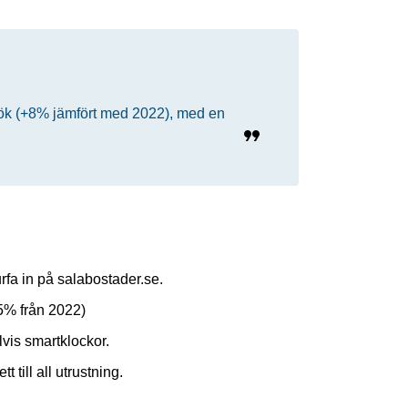
ök (+8% jämfört med 2022), med en
fa in på salabostader.se.
5% från 2022)
is smartklockor.
till all utrustning.