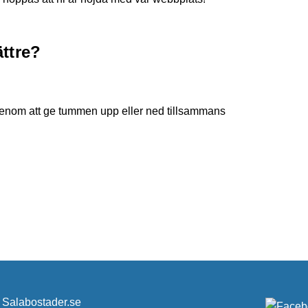
ättre?
l genom att ge tummen upp eller ned tillsammans
Salabostader.se