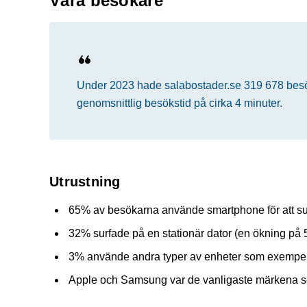
Våra besökare
Under 2023 hade salabostader.se 319 678 bes
genomsnittlig besökstid på cirka 4 minuter.
Utrustning
65% av besökarna använde smartphone för att sur
32% surfade på en stationär dator (en ökning på 
3% använde andra typer av enheter som exempelv
Apple och Samsung var de vanligaste märkena sett 