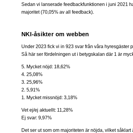
Sedan vi lanserade feedbackfunktionen i juni 2021 ha
majoritet (70,05% av all feedback).
NKI-åsikter om webben
Under 2023 fick vi in 923 svar från våra hyresgäster
Så här ser fördelningen ut i betygskalan där 1 är myc
5. Mycket nöjd: 18,62%
4. 25,08%
3. 25,96%
2. 5,91%
1. Mycket missnöjd: 3,18%
Vet ej/ej aktuellt: 11,28%
Ej svar: 9,97%
Det ser ut som om majoriteten är nöjda, vilket såklart