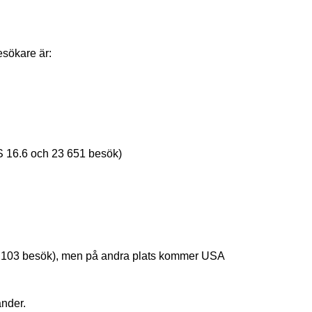
esökare är:
iOS 16.6 och 23 651 besök)
69 103 besök), men på andra plats kommer USA
änder.