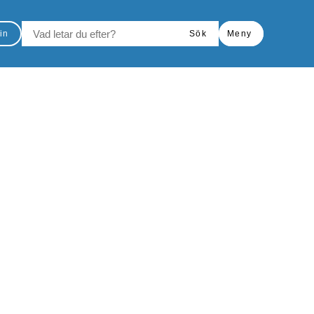
VAD LETAR DU EFTER?
in
Sök
Meny
Skriv ut