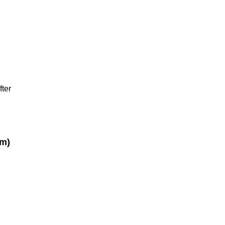
fter
em)