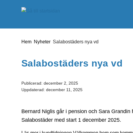
Gå till innehåll
Du är här:
Hem
Nyheter
Salabostäders nya vd
Salabostäders nya vd
Publicerad:
december 2, 2025
Uppdaterad:
december 11, 2025
Bernard Niglis går i pension och Sara Grandin h
Salabostäder med start 1 december 2025.
Läs mer i kundtidningen Välkommen hem som kommer ti