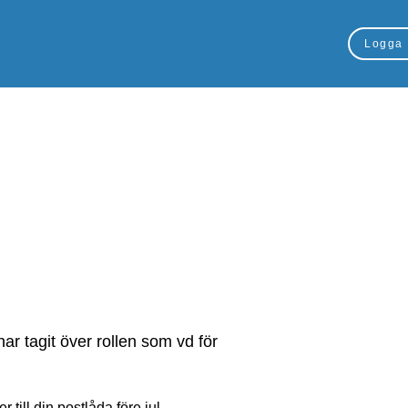
Logga 
ar tagit över rollen som vd för
ll din postlåda före jul.