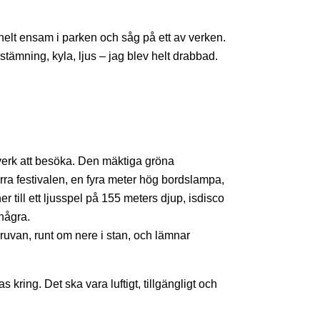
helt ensam i parken och såg på ett av verken.
tämning, kyla, ljus – jag blev helt drabbad.
stverk att besöka. Den mäktiga gröna
rra festivalen, en fyra meter hög bordslampa,
r till ett ljusspel på 155 meters djup, isdisco
några.
ruvan, runt om nere i stan, och lämnar
 kring. Det ska vara luftigt, tillgängligt och