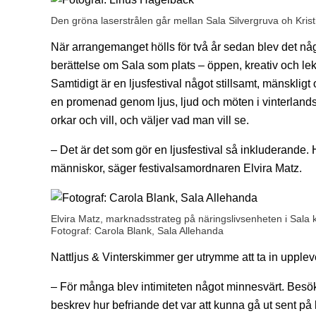
Den gröna laserstrålen går mellan Sala Silvergruva oh Kris
När arrangemanget hölls för två år sedan blev det någ
berättelse om Sala som plats – öppen, kreativ och lek
Samtidigt är en ljusfestival något stillsamt, mänsklig
en promenad genom ljus, ljud och möten i vinterlandsk
orkar och vill, och väljer vad man vill se.
– Det är det som gör en ljusfestival så inkluderande
människor, säger festivalsamordnaren Elvira Matz.
Elvira Matz, marknadsstrateg på näringslivsenheten i Sal
Fotograf: Carola Blank, Sala Allehanda
Nattljus & Vinterskimmer ger utrymme att ta in upple
– För många blev intimiteten något minnesvärt. Besö
beskrev hur befriande det var att kunna gå ut sent på