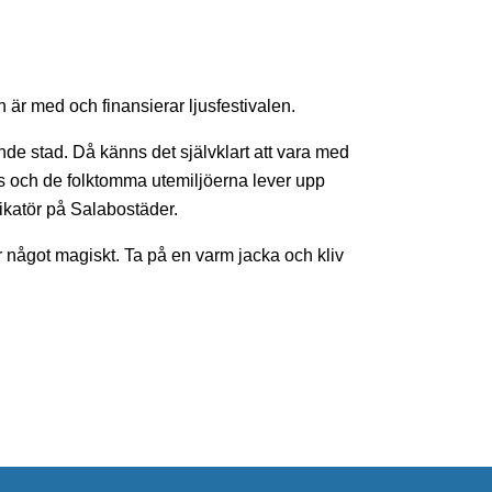
r med och finansierar ljusfestivalen.
rande stad. Då känns det självklart att vara med
jus och de folktomma utemiljöerna lever upp
katör på Salabostäder.
r något magiskt. Ta på en varm jacka och kliv