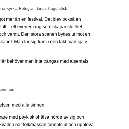
tina Kyrka. Fotograf: Linus Hagelbäck
ot mer än en festival. Det blev också en
full – ett evenemang som skapar stolthet.
t och varmt. Den stora scenen byttes ut mot en
apet. Man tar sig fram i den takt man själv
. Här behöver man inte trängas med tusentals
a kommun.
velsen med alla sinnen.
kare med psykisk ohälsa hörde av sig och
 kvällen när folkmassan tunnats ut och uppleva