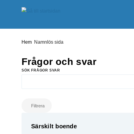
Gå till innehåll
Du är här:
Hem
Namnlös sida
Frågor och svar
SÖK FRÅGOR SVAR
Filtrera
Matchande inlägg
Särskilt boende