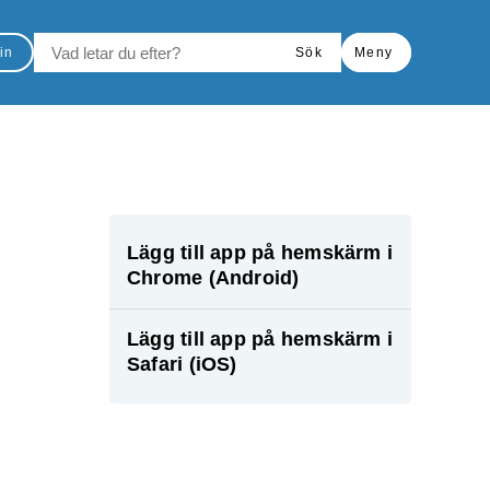
VAD LETAR DU EFTER?
in
Sök
Meny
Skriv ut
Lägg till app på hemskärm i
Chrome (Android)
Lägg till app på hemskärm i
Safari (iOS)