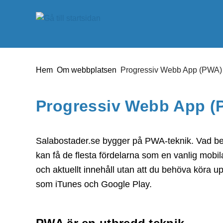
Gå till innehåll
Du är här:
Hem
Om webbplatsen
Progressiv Webb App (PWA)
Progressiv Webb App (
Salabostader.se bygger på PWA-teknik. Vad bet
kan få de flesta fördelarna som en vanlig mobila
och aktuellt innehåll utan att du behöva köra up
som iTunes och Google Play.