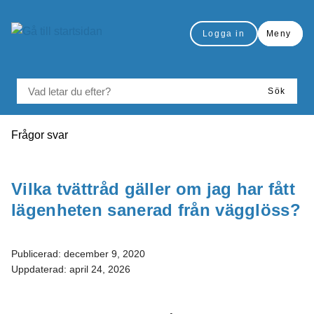
Gå till innehåll
Logga in
Meny
VAD LETAR DU EFTER?
Sök
Du är här:
Frågor svar
Skriv ut
Vilka tvättråd gäller om jag har fått
lägenheten sanerad från vägglöss?
Publicerad:
december 9, 2020
Uppdaterad:
april 24, 2026