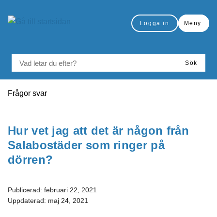
Gå till innehåll
Logga in
Meny
VAD LETAR DU EFTER?
Sök
Du är här:
Frågor svar
Skriv ut
Hur vet jag att det är någon från
Salabostäder som ringer på
dörren?
Publicerad:
februari 22, 2021
Uppdaterad:
maj 24, 2021