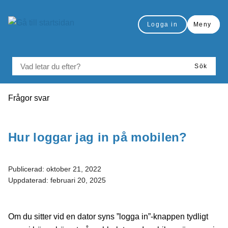
Gå till innehåll
Logga in
Meny
VAD LETAR DU EFTER?
Sök
Du är här:
Frågor svar
Skriv ut
Hur loggar jag in på mobilen?
Publicerad:
oktober 21, 2022
Uppdaterad:
februari 20, 2025
Om du sitter vid en dator syns ”logga in”-knappen tydligt