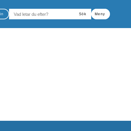
VAD LETAR DU EFTER?
in
Sök
Meny