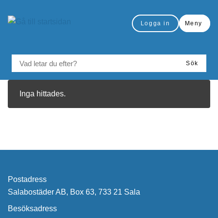
Gå till innehåll
Logga in
Meny
VAD LETAR DU EFTER?
Sök
Matchande inlägg
Inga hittades.
Postadress
Salabostäder AB, Box 63, 733 21 Sala
Besöksadress